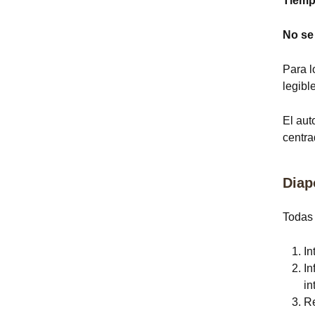
Tiemp
No se
Para l
legibl
El aut
centra
Diap
Todas 
In
In
in
Re