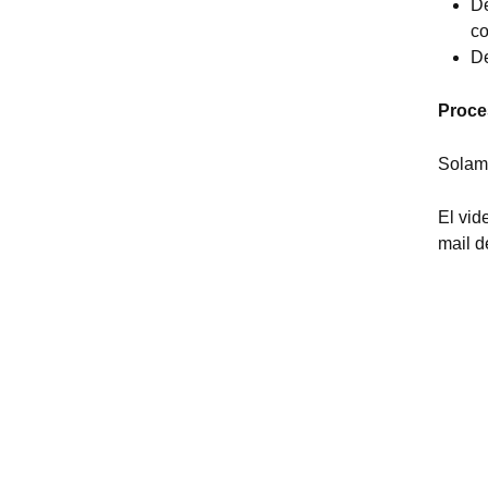
De
co
De
Proce
Solame
El vid
mail d