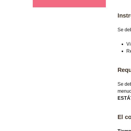
Inst
Se de
V
R
Requ
Se deb
menudo
ESTÁ
El c