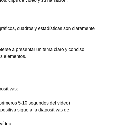
os, clips de vídeo y su narración.
gráficos, cuadros y estadísticas son claramente
terse a presentar un tema claro y conciso
os elementos.
ositivas:
os primeros 5-10 segundos del video)
apositiva sigue a la diapositivas de
 vídeo.