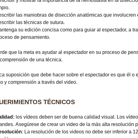
scribir y mostrar la importancia de la hemostasia en la disecci
mpio.
scribir las maniobras de disección anatómicas que involucren e
scribir las técnicas de sutura.
ntenga su edición concisa como para guiar al espectador, a tra
oceso de pensamiento.
de que la meta es ayudar al espectador en su proceso de pens
 comprensión de una técnica.
ca suposición que debe hacer sobre el espectador es que él o e
co y comprensión a través del video.
UERIMIENTOS TÉCNICOS
lidad:
los vídeos deben ser de buena calidad visual. Los vídeo
andes. Asegúrese de crear un video de la más alta resolución p
esolución
: La resolución de los videos no debe ser inferior a 