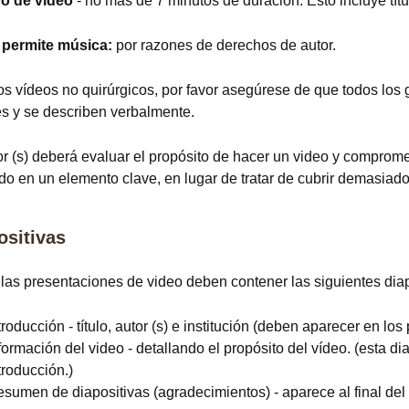
o de video
- no más de 7 minutos de duración. Esto incluye títul
 permite música:
por razones de derechos de autor.
os vídeos no quirúrgicos, por favor asegúrese de que todos los 
es y se describen verbalmente.
or (s) deberá evaluar el propósito de hacer un video y comprome
do en un elemento clave, en lugar de tratar de cubrir demasiad
ositivas
las presentaciones de video deben contener las siguientes diap
troducción - título, autor (s) e institución (deben aparecer en l
formación del video - detallando el propósito del vídeo. (esta di
troducción.)
sumen de diapositivas (agradecimientos) - aparece al final del