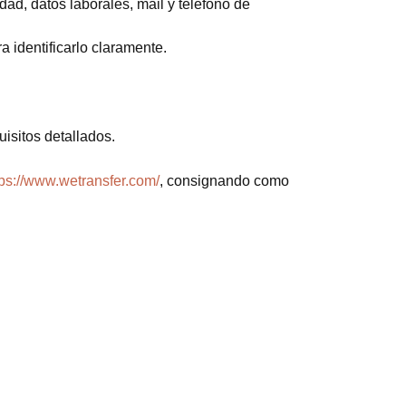
dad, datos laborales, mail y teléfono de
a identificarlo claramente.
isitos detallados.
tps://www.wetransfer.com/
, consignando como