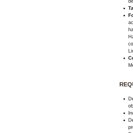
de
T
F
ac
ha
Ha
co
Li
Co
Me
REQ
De
ob
In
De
pr