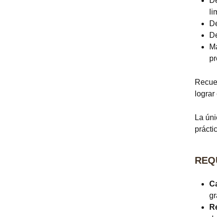
De
li
De
De
Ma
pr
Recuer
lograr
La úni
prácti
REQ
Ca
gr
R