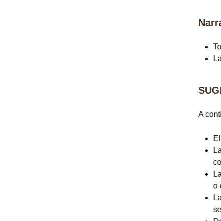
Narr
To
La
SUG
A cont
El
La
co
La
o 
La
se