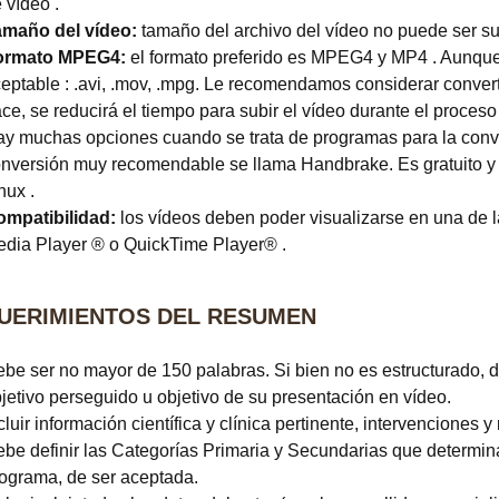
 vídeo .
amaño del vídeo:
tamaño del archivo del vídeo no puede ser su
ormato MPEG4:
el formato preferido es MPEG4 y MP4 . Aunque
eptable : .avi, .mov, .mpg. Le recomendamos considerar converti
ce, se reducirá el tiempo para subir el vídeo durante el proceso
y muchas opciones cuando se trata de programas para la conv
nversión muy recomendable se llama Handbrake. Es gratuito y 
nux .
mpatibilidad:
los vídeos deben poder visualizarse en una de 
dia Player ® o QuickTime Player® .
UERIMIENTOS DEL RESUMEN
be ser no mayor de 150 palabras. Si bien no es estructurado, d
jetivo perseguido u objetivo de su presentación en vídeo.
cluir información científica y clínica pertinente, intervenciones y
be definir las Categorías Primaria y Secundarias que determin
ograma, de ser aceptada.