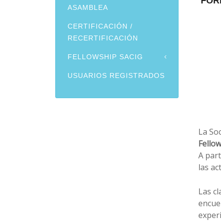
FOR
ASAMBLEA
CERTIFICACIÓN /
RECERTIFICACIÓN
FELLOWSHIP SACIG
USUARIOS REGISTRADOS
La So
Fello
A part
las ac
Las cl
encuen
experi