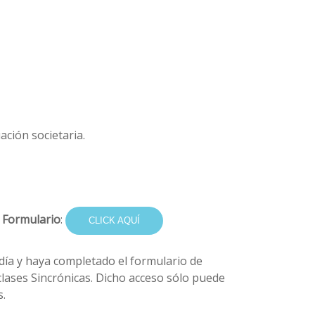
ación societaria.
e Formulario
:
CLICK AQUÍ
 día y haya completado el formulario de
s clases Sincrónicas. Dicho acceso sólo puede
s.