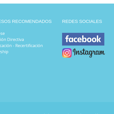
ESOS RECOMENDADOS
REDES SOCIALES
ese
ión Directiva
icación - Recertificación
wship