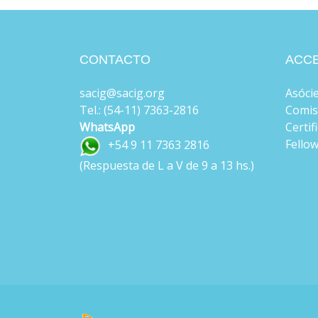
CONTACTO
ACC
sacig@sacig.org
Asóci
Tel.: (54-11) 7363-2816
Comis
WhatsApp
Certif
Fello
+54 9 11 7363 2816
(Respuesta de L a V de 9 a 13 hs.)