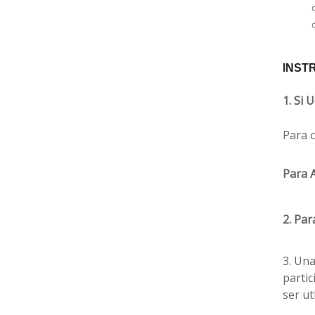
INST
1. Si 
Para c
Para 
2. Par
3. Una
partic
ser ut