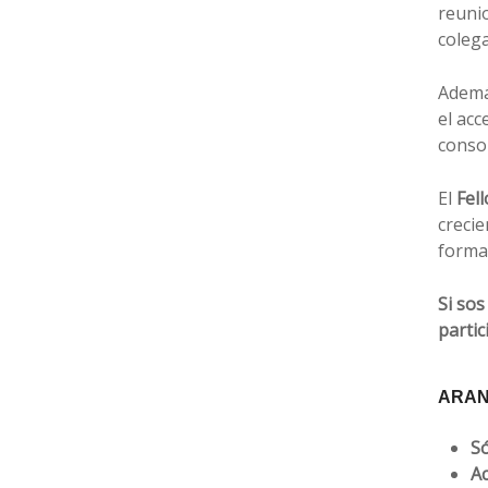
reunio
colega
Ademá
el acc
consol
El
Fel
creci
forma
Si sos
partic
ARAN
Só
Ac